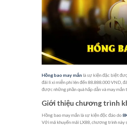
Hồng bao may mắn
là sự kiện đặc biệt đượ
đãi lì xì miễn phí lên đến 88.888.000 VND, đ
được những phần quà hấp dẫn và may mắn 
Giới thiệu chương trình 
Hồng bao may mắn là sự kiện độc đáo do
8
Với mã khuyến mãi LX88, chương trình này s