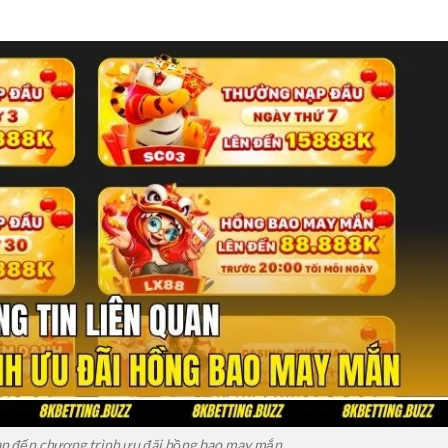
uan đến chương trình ưu đãi hồng bao may mắn