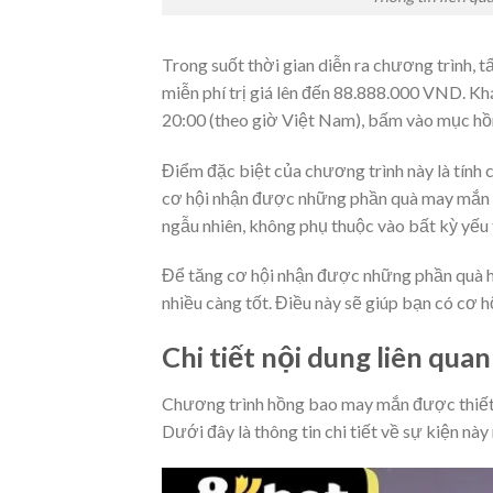
Trong suốt thời gian diễn ra chương trình, t
miễn phí trị giá lên đến 88.888.000 VND. Kh
20:00 (theo giờ Việt Nam), bấm vào mục h
Điểm đặc biệt của chương trình này là tính
cơ hội nhận được những phần quà may mắn 
ngẫu nhiên, không phụ thuộc vào bất kỳ yếu 
Để tăng cơ hội nhận được những phần quà hấ
nhiều càng tốt. Điều này sẽ giúp bạn có cơ hộ
Chi tiết nội dung liên qu
Chương trình hồng bao may mắn được thiết k
Dưới đây là thông tin chi tiết về sự kiện n