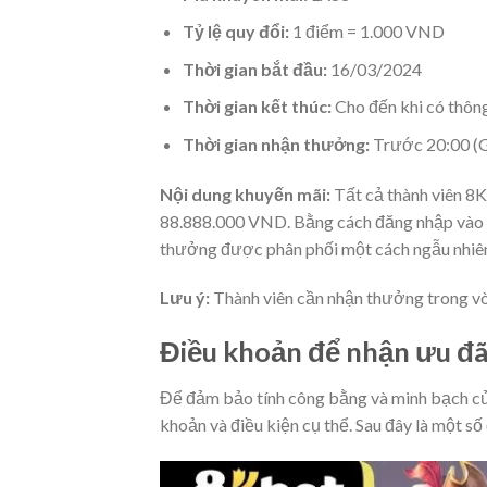
Tỷ lệ quy đổi:
1 điểm = 1.000 VND
Thời gian bắt đầu:
16/03/2024
Thời gian kết thúc:
Cho đến khi có thông
Thời gian nhận thưởng:
Trước 20:00 (
Nội dung khuyến mãi:
Tất cả thành viên 8KB
88.888.000 VND. Bằng cách đăng nhập vào 
thưởng được phân phối một cách ngẫu nhiên
Lưu ý:
Thành viên cần nhận thưởng trong vò
Điều khoản để nhận ưu đã
Để đảm bảo tính công bằng và minh bạch c
khoản và điều kiện cụ thể. Sau đây là một số