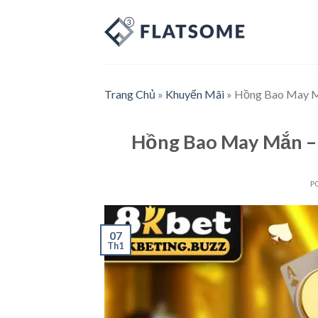
Skip
to
content
Trang Chủ
»
Khuyến Mãi
»
Hồng Bao May Mắ
Hồng Bao May Mắn – N
P
07
Th1