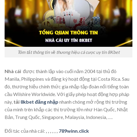
Tóm tắt thông tin về thương hiệu cá cược uy tín 8Kbet
Nhà cái
được thành lập vào cuối năm 2004 tại thủ đô
Manila, Philippines và đăng ký hoạt động tại Costa Rica. Sau
đó, thương hiệu chính thức gia nhập tập đoàn nổi tiếng toàn
cầu Wilshire Worldwide. Với giấy phép hoạt động hợp pháp
này,
tải
8kbet đăng nhập
nhanh chóng mở rộng thị trường
của mình trên khắp các thị trường lớn như Hàn Quốc, Nhật
Bản, Trung Quốc, Singapore, Malaysia, Indonesia, ….
Đối tác của nhà cái:
, , , , , ,
789winn.click