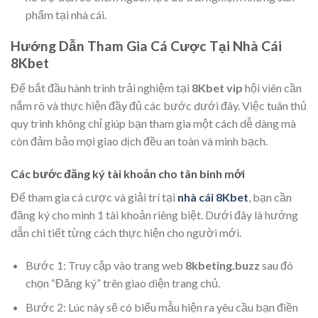
phẩm tại nhà cái.
Hướng Dẫn Tham Gia Cá Cược Tại Nhà Cái
8Kbet
Để bắt đầu hành trình trải nghiệm tại
8Kbet vip
hội viên cần
nắm rõ và thực hiện đầy đủ các bước dưới đây. Việc tuân thủ
quy trình không chỉ giúp bạn tham gia một cách dễ dàng mà
còn đảm bảo mọi giao dịch đều an toàn và minh bạch.
Các bước đăng ký tài khoản cho tân binh mới
Để tham gia cá cược và giải trí tại
nhà cái 8Kbet
, bạn cần
đăng ký cho mình 1 tài khoản riêng biệt. Dưới đây là hướng
dẫn chi tiết từng cách thực hiện cho người mới.
Bước 1: Truy cập vào
trang web
8kbeting.buzz
sau đó
chọn “Đăng ký” trên giao diện trang chủ.
Bước 2: Lúc này sẽ có biểu mẫu hiện ra yêu cầu bạn điền