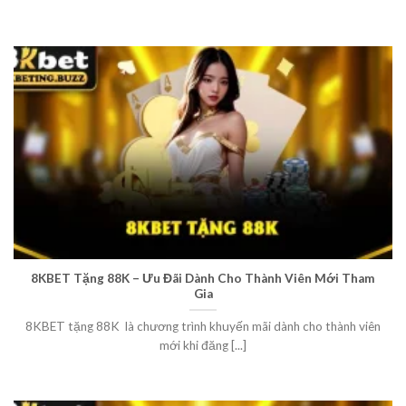
8KBET Tặng 88K – Ưu Đãi Dành Cho Thành Viên Mới Tham
Gia
8KBET tặng 88K là chương trình khuyến mãi dành cho thành viên
mới khi đăng [...]