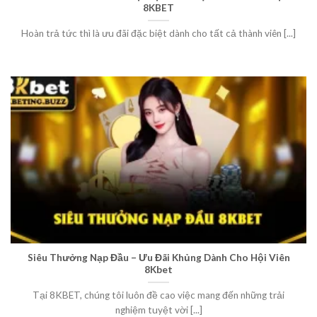
8KBET
Hoàn trả tức thì là ưu đãi đặc biệt dành cho tất cả thành viên [...]
Siêu Thưởng Nạp Đầu – Ưu Đãi Khủng Dành Cho Hội Viên
8Kbet
Tại 8KBET, chúng tôi luôn đề cao việc mang đến những trải
nghiệm tuyệt vời [...]