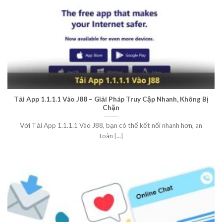
Tải App 1.1.1.1 Vào J88 – Giải Pháp Truy Cập Nhanh, Không Bị
Chặn
Với Tải App 1.1.1.1 Vào J88, bạn có thể kết nối nhanh hơn, an
toàn [...]