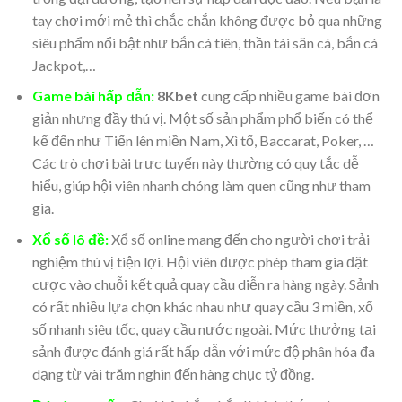
tay chơi mới mẻ thì chắc chắn không được bỏ qua những
siêu phẩm nổi bật như bắn cá tiên, thần tài săn cá, bắn cá
Jackpot,…
Game bài hấp dẫn:
8Kbet
cung cấp nhiều game bài đơn
giản nhưng đầy thú vị. Một số sản phẩm phổ biến có thể
kể đến như Tiến lên miền Nam, Xì tố, Baccarat, Poker, …
Các trò chơi bài trực tuyến này thường có quy tắc dễ
hiểu, giúp hội viên nhanh chóng làm quen cũng như tham
gia.
Xổ số lô đề:
Xổ số online
mang đến cho người chơi trải
nghiệm thú vị tiện lợi. Hội viên được phép tham gia đặt
cược vào chuỗi kết quả quay cầu diễn ra hàng ngày. Sảnh
có rất nhiều lựa chọn khác nhau như quay cầu 3 miền, xổ
số nhanh siêu tốc, quay cầu nước ngoài. Mức thưởng tại
sảnh được đánh giá rất hấp dẫn với mức độ phân hóa đa
dạng từ vài trăm nghìn đến hàng chục tỷ đồng.