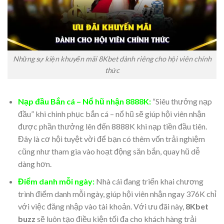
Những sự kiện khuyến mãi 8Kbet dành riêng cho hội viên chính
thức
Nạp đầu Bắn cá – Nổ hũ nhận 8888K:
“Siêu thưởng nạp
đầu” khi chinh phục bắn cá – nổ hũ sẽ giúp hội viên nhận
được phần thưởng lên đến 8888K khi nạp tiền đầu tiên.
Đây là cơ hội tuyệt vời để bạn có thêm vốn trải nghiệm
cũng như tham gia vào hoạt động săn bắn, quay hũ dễ
dàng hơn.
Điểm danh mỗi ngày:
Nhà cái đang triển khai chương
trình điểm danh mỗi ngày, giúp hội viên nhận ngay 376K chỉ
với việc đăng nhập vào tài khoản. Với ưu đãi này,
8Kbet
buzz
sẽ luôn tạo điều kiện tối đa cho khách hàng trải