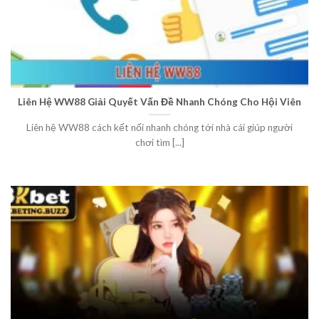
Liên Hệ WW88 Giải Quyết Vấn Đề Nhanh Chóng Cho Hội Viên
Liên hệ WW88 cách kết nối nhanh chóng tới nhà cái giúp người
chơi tìm [...]