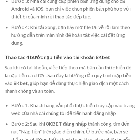
Bước 3: Nhà cái
cung cấp phiên bản ứng dụng cho cả
Android và iOS. bạn chỉ việc chọn phiên bản phù hợp với
thiết bị của mình rồi thao tác tiếp tục.
Bước 4: Khi tải xong, bạn hãy mở file tải về rồi làm theo
hướng dẫn trên màn hình để hoàn tất việc cài đặt ứng
dụng.
Thao tác 4 bước nạp tiền vào tài khoản 8Kbet
Sau khi có tài khoản, việc tiếp theo mà bạn cần thực hiện đó
là nạp tiền cá cược. Sau đây là hướng dẫn quy trình nạp tiền
vào
8Kbet
, giúp bạn dễ dàng thực hiện giao dịch một cách
nhanh chóng và an toàn.
Bước 1: Khách hàng vẫn phải thực hiện truy cập vào trang
web của nhà cái chúng tôi để tiến hành đăng nhập
Bước 2: Sau khi
8KBET đăng nhập
thành công, tìm đến
nút “Nạp tiền” trên giao diện chính. Ở bước này, bạn sẽ
thấy các phương thức thanh toán khác nhau như chuyển