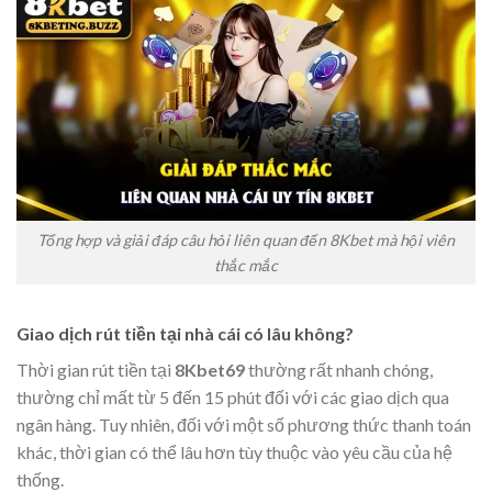
Tổng hợp và giải đáp câu hỏi liên quan đến 8Kbet mà hội viên
thắc mắc
Giao dịch rút tiền tại nhà cái có lâu không?
Thời gian rút tiền tại
8Kbet69
thường rất nhanh chóng,
thường chỉ mất từ 5 đến 15 phút đối với các giao dịch qua
ngân hàng. Tuy nhiên, đối với một số phương thức thanh toán
khác, thời gian có thể lâu hơn tùy thuộc vào yêu cầu của hệ
thống.