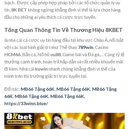
bạch . Được cấp phép hợp pháp bởi các tổ chức quản lý uy
tín,
8K BET
không ngừng khẳng định vị thế là lựa chọn hàng
đầu cho những ai yêu thích cá cược trực tuyến.
Tổng Quan Thông Tin Về Thương Hiệu 8KBET
là nhà cái cá cược uy tín hàng đầu tại khu vực Châu Á, nổi bật
với các loại hình giải trí như Thể thao
789win
, Casino
HCM66
, Bắn cá, Nổ hũ
uu88
, Game bài và Đá gà,… Cùng tỷ lệ
thưởng cạnh tranh, hoàn trả hấp dẫn và rất nhiều khuyến mãi
đi kèm. Nhà cái
kuwin
nhanh chóng khẳng định vị thế của
mình trên thị trường giải trí trực tuyến tại
Đối tác:
MB66 Tặng 66K
,
MB66 Tặng 66K
,
MB66 Tặng
66K
,
MB66 Tặng 66K
,
MB66 Tặng 66K
,
https://33winn.blue/