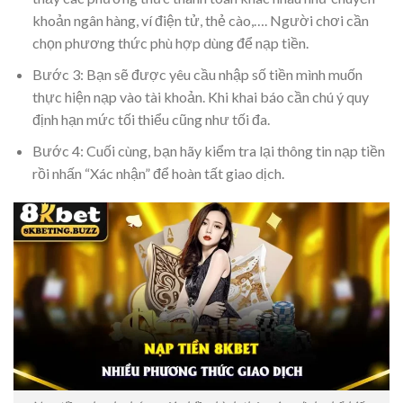
khoản ngân hàng, ví điện tử, thẻ cào,…. Người chơi cần
chọn phương thức phù hợp dùng để nạp tiền.
Bước 3: Bạn sẽ được yêu cầu nhập số tiền mình muốn
thực hiện nạp vào tài khoản. Khi khai báo cần chú ý quy
định hạn mức tối thiểu cũng như tối đa.
Bước 4: Cuối cùng, bạn hãy kiểm tra lại thông tin nạp tiền
rồi nhấn “Xác nhận” để hoàn tất giao dịch.