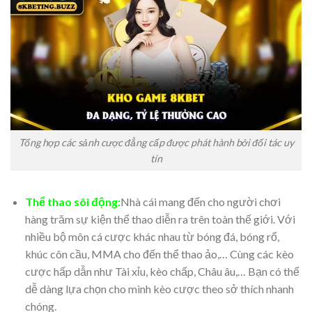
Tổng hợp các sảnh cược đẳng cấp được phát hành bởi đối tác uy
tín
Thể thao sôi động:
Nhà cái
mang đến cho người chơi
hàng trăm sự kiện thể thao diễn ra trên toàn thế giới. Với
nhiều bộ môn cá cược khác nhau từ bóng đá, bóng rổ,
khúc côn cầu, MMA cho đến thể thao ảo,… Cùng các kèo
cược hấp dẫn như Tài xỉu, kèo chấp, Châu âu,… Bạn có thể
dễ dàng lựa chọn cho mình kèo cược theo sở thích nhanh
chóng.