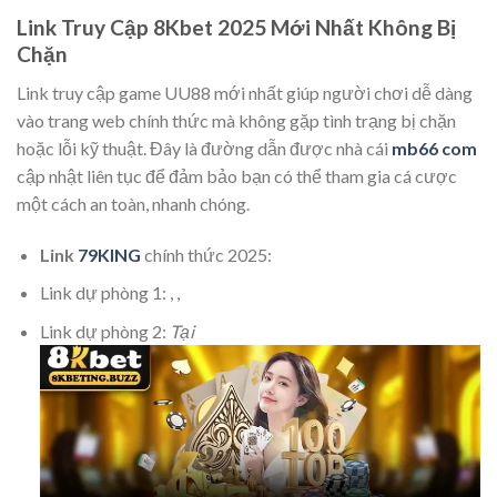
Link Truy Cập 8Kbet 2025 Mới Nhất Không Bị
Chặn
Link truy cập
game UU88
mới nhất giúp người chơi dễ dàng
vào trang web chính thức mà không gặp tình trạng bị chặn
hoặc lỗi kỹ thuật. Đây là đường dẫn được nhà cái
mb66 com
cập nhật liên tục để đảm bảo bạn có thể tham gia cá cược
một cách an toàn, nhanh chóng.
Link
79KING
chính thức 2025:
Link dự phòng 1:
, ,
Link dự phòng 2:
Tại