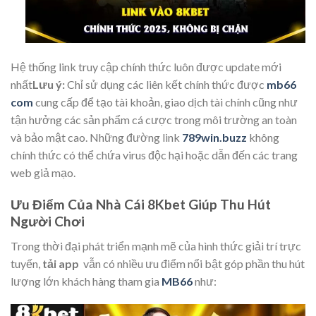
Hệ thống link truy cập chính thức luôn được update mới
nhất
Lưu ý:
Chỉ sử dụng các liên kết chính thức được
mb66
com
cung cấp để tạo tài khoản, giao dịch tài chính cũng như
tận hưởng các sản phẩm cá cược trong môi trường an toàn
và bảo mật cao. Những đường link
789win.buzz
không
chính thức có thể chứa virus độc hại hoặc dẫn đến các trang
web giả mạo.
Ưu Điểm Của Nhà Cái 8Kbet Giúp Thu Hút
Người Chơi
Trong thời đại phát triển mạnh mẽ của hình thức giải trí trực
tuyến,
tải app
vẫn có nhiều ưu điểm nổi bật góp phần thu hút
lượng lớn khách hàng tham gia
MB66
như: