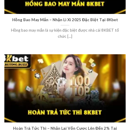
Hồng Bao May Mắn – Nhận Lì Xì 2025 Đặc Biệt Tại 8Kbet
Hồng bao may mắn là sự kiện đặc biệt được nhà cái 8KBET tổ
chức [...]
Hoàn Trả Tức Thì – Nhận Lại Vốn Cược Lên Đến 2% Tại