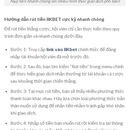
Nạp tiền nhanh chóng với nhiều hình thức giao dịch phổ biến
Hướng dẫn rút tiền 8KBET cực kỳ nhanh chóng
Để rút tiền thắng cược
, hội viên chỉ cần thực hiện theo quy
trình đơn giản và nhanh chóng dưới đây.
Bước 1: Truy cập
link vào 8Kbet
chính thức để đăng
nhập tài khoản hội viên đã mở trước đó.
Bước 2: Sau đó, bạn tìm kiếm “Rút tiền” trong menu chính
để thực hiện giao dịch nhận thưởng từ tài khoản cá cược
sau khoảng thời gian chiến thắng.
Bước 3: Tại mục rút tiền
,
bạn sẽ thấy nhiều phương thức
thanh toán khác nhau. Hãy lựa chọn loại phương thức bản
thân muốn sử dụng để nhận tiền nhằm tránh gặp khó khăn
khi giao dịch.
Bước 4: Nhập số tiền bạn muốn rút rồi kiểm tra lại thông